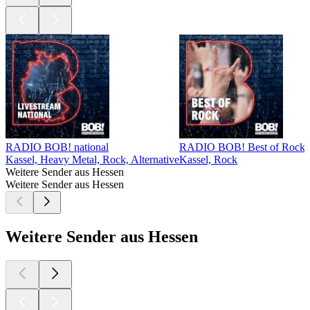
RADIO BOB! national
RADIO BOB! Best of Rock
Kassel, Heavy Metal, Rock, Alternative
Kassel, Rock
K
Weitere Sender aus Hessen
Weitere Sender aus Hessen
Weitere Sender aus Hessen