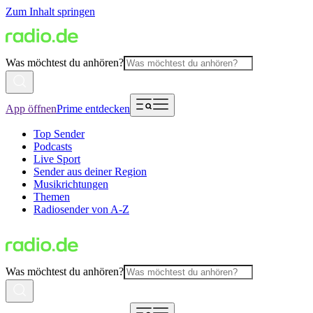
Zum Inhalt springen
Was möchtest du anhören?
App öffnen
Prime entdecken
Top Sender
Podcasts
Live Sport
Sender aus deiner Region
Musikrichtungen
Themen
Radiosender von A-Z
Was möchtest du anhören?