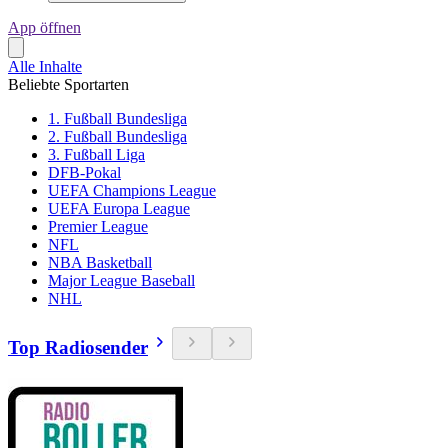
App öffnen
Alle Inhalte
Beliebte Sportarten
1. Fußball Bundesliga
2. Fußball Bundesliga
3. Fußball Liga
DFB-Pokal
UEFA Champions League
UEFA Europa League
Premier League
NFL
NBA Basketball
Major League Baseball
NHL
Top Radiosender