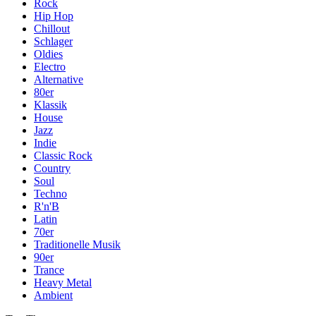
Rock
Hip Hop
Chillout
Schlager
Oldies
Electro
Alternative
80er
Klassik
House
Jazz
Indie
Classic Rock
Country
Soul
Techno
R'n'B
Latin
70er
Traditionelle Musik
90er
Trance
Heavy Metal
Ambient