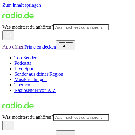
Zum Inhalt springen
Was möchtest du anhören?
App öffnen
Prime entdecken
Top Sender
Podcasts
Live Sport
Sender aus deiner Region
Musikrichtungen
Themen
Radiosender von A-Z
Was möchtest du anhören?