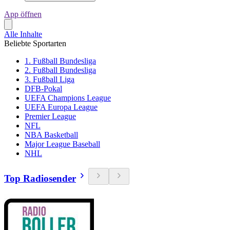
App öffnen
Alle Inhalte
Beliebte Sportarten
1. Fußball Bundesliga
2. Fußball Bundesliga
3. Fußball Liga
DFB-Pokal
UEFA Champions League
UEFA Europa League
Premier League
NFL
NBA Basketball
Major League Baseball
NHL
Top Radiosender