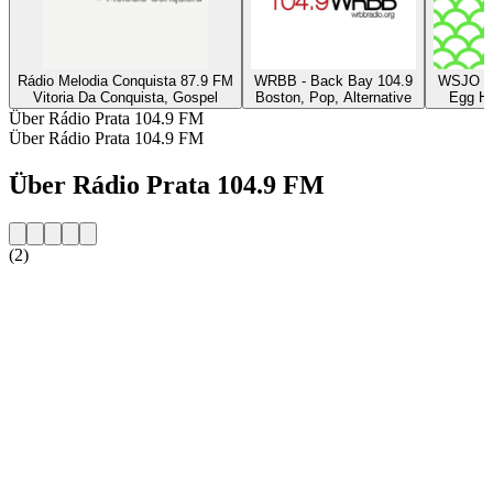
Rádio Melodia Conquista 87.9 FM
WRBB - Back Bay 104.9
WSJO - 
Vitoria Da Conquista, Gospel
Boston, Pop, Alternative
Egg Ha
Über Rádio Prata 104.9 FM
Über Rádio Prata 104.9 FM
Über Rádio Prata 104.9 FM
(2)
Sender-Website