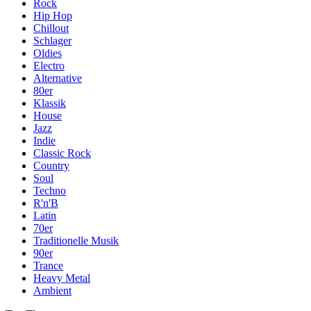
Rock
Hip Hop
Chillout
Schlager
Oldies
Electro
Alternative
80er
Klassik
House
Jazz
Indie
Classic Rock
Country
Soul
Techno
R'n'B
Latin
70er
Traditionelle Musik
90er
Trance
Heavy Metal
Ambient