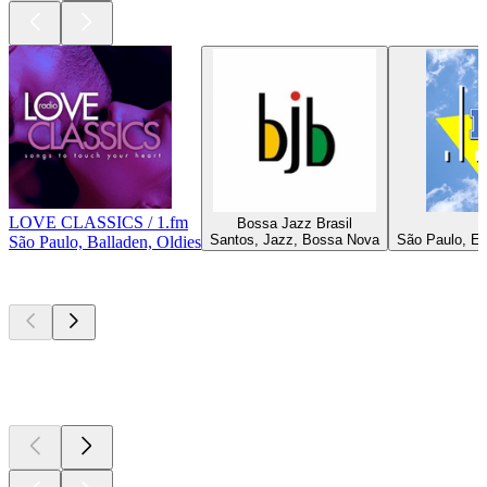
LOVE CLASSICS / 1.fm
Bossa Jazz Brasil
Santos, Jazz, Bossa Nova
São Paulo, Ele
São Paulo, Balladen, Oldies
Top
Podcasts
Top
Podcasts
Top
Podcasts