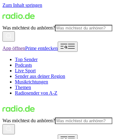
Zum Inhalt springen
Was möchtest du anhören?
App öffnen
Prime entdecken
Top Sender
Podcasts
Live Sport
Sender aus deiner Region
Musikrichtungen
Themen
Radiosender von A-Z
Was möchtest du anhören?