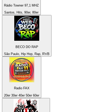
Rádio Towner 97,1 MHZ
Santos, Hits, 90er, 80er
BECO DO RAP
São Paulo, Hip Hop, Rap, R'n'B
Radio FAX
20er 30er 40er 50er 60er