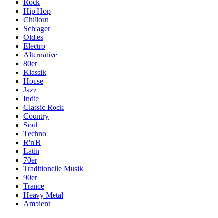
Rock
Hip Hop
Chillout
Schlager
Oldies
Electro
Alternative
80er
Klassik
House
Jazz
Indie
Classic Rock
Country
Soul
Techno
R'n'B
Latin
70er
Traditionelle Musik
90er
Trance
Heavy Metal
Ambient