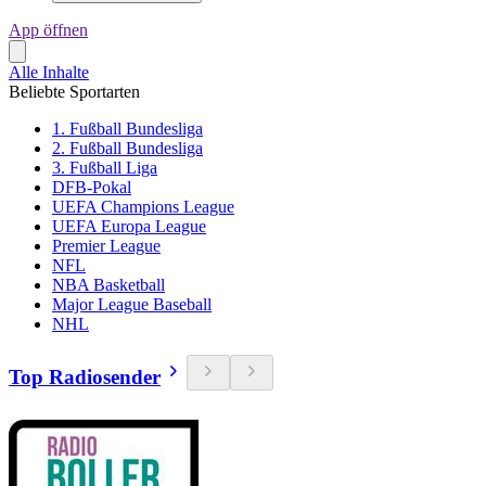
App öffnen
Alle Inhalte
Beliebte Sportarten
1. Fußball Bundesliga
2. Fußball Bundesliga
3. Fußball Liga
DFB-Pokal
UEFA Champions League
UEFA Europa League
Premier League
NFL
NBA Basketball
Major League Baseball
NHL
Top Radiosender