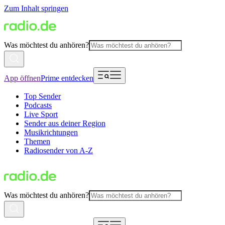
Zum Inhalt springen
Was möchtest du anhören?
App öffnen
Prime entdecken
Top Sender
Podcasts
Live Sport
Sender aus deiner Region
Musikrichtungen
Themen
Radiosender von A-Z
Was möchtest du anhören?