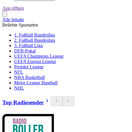
App öffnen
Alle Inhalte
Beliebte Sportarten
1. Fußball Bundesliga
2. Fußball Bundesliga
3. Fußball Liga
DFB-Pokal
UEFA Champions League
UEFA Europa League
Premier League
NFL
NBA Basketball
Major League Baseball
NHL
Top Radiosender