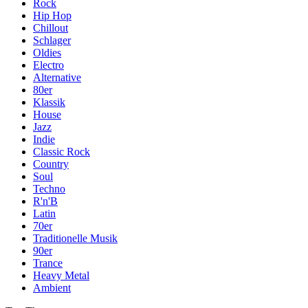
Rock
Hip Hop
Chillout
Schlager
Oldies
Electro
Alternative
80er
Klassik
House
Jazz
Indie
Classic Rock
Country
Soul
Techno
R'n'B
Latin
70er
Traditionelle Musik
90er
Trance
Heavy Metal
Ambient