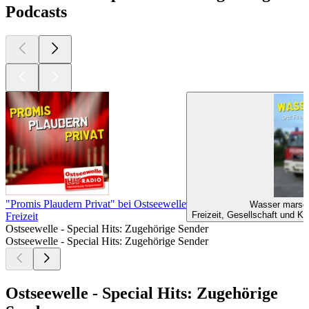
Podcasts
"Promis Plaudern Privat" bei Ostseewelle
Wasser marsch
Freizeit, Gesellschaft und K
Freizeit
Ostseewelle - Special Hits: Zugehörige Sender
Ostseewelle - Special Hits: Zugehörige Sender
Ostseewelle - Special Hits: Zugehörige