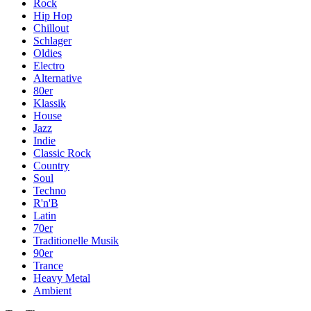
Rock
Hip Hop
Chillout
Schlager
Oldies
Electro
Alternative
80er
Klassik
House
Jazz
Indie
Classic Rock
Country
Soul
Techno
R'n'B
Latin
70er
Traditionelle Musik
90er
Trance
Heavy Metal
Ambient