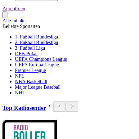
App öffnen
Alle Inhalte
Beliebte Sportarten
1. Fußball Bundesliga
2. Fußball Bundesliga
3. Fußball Liga
DFB-Pokal
UEFA Champions League
UEFA Europa League
Premier League
NFL
NBA Basketball
Major League Baseball
NHL
Top Radiosender