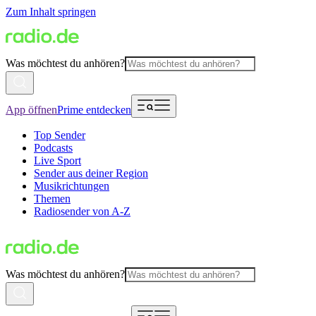
Zum Inhalt springen
Was möchtest du anhören?
App öffnen
Prime entdecken
Top Sender
Podcasts
Live Sport
Sender aus deiner Region
Musikrichtungen
Themen
Radiosender von A-Z
Was möchtest du anhören?