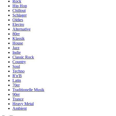
Rock
Hip Hop
Chillout
Schlager
Oldies
Electro
Alternative
80er
Klassik
House
Jazz
Indie
Classic Rock
Country
Soul
Techno
R'n'B
Latin
70er
Traditionelle Musik
90er
Trance
Heavy Metal
Ambient