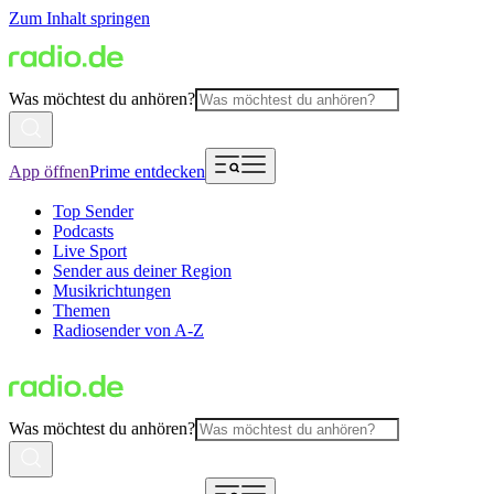
Zum Inhalt springen
Was möchtest du anhören?
App öffnen
Prime entdecken
Top Sender
Podcasts
Live Sport
Sender aus deiner Region
Musikrichtungen
Themen
Radiosender von A-Z
Was möchtest du anhören?