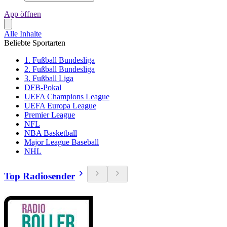
App öffnen
Alle Inhalte
Beliebte Sportarten
1. Fußball Bundesliga
2. Fußball Bundesliga
3. Fußball Liga
DFB-Pokal
UEFA Champions League
UEFA Europa League
Premier League
NFL
NBA Basketball
Major League Baseball
NHL
Top Radiosender