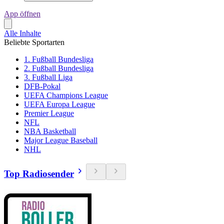
App öffnen
Alle Inhalte
Beliebte Sportarten
1. Fußball Bundesliga
2. Fußball Bundesliga
3. Fußball Liga
DFB-Pokal
UEFA Champions League
UEFA Europa League
Premier League
NFL
NBA Basketball
Major League Baseball
NHL
Top Radiosender