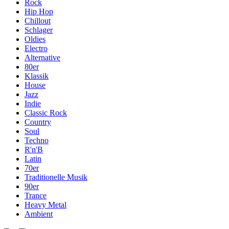
Rock
Hip Hop
Chillout
Schlager
Oldies
Electro
Alternative
80er
Klassik
House
Jazz
Indie
Classic Rock
Country
Soul
Techno
R'n'B
Latin
70er
Traditionelle Musik
90er
Trance
Heavy Metal
Ambient