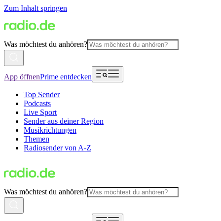
Zum Inhalt springen
Was möchtest du anhören?
App öffnen
Prime entdecken
Top Sender
Podcasts
Live Sport
Sender aus deiner Region
Musikrichtungen
Themen
Radiosender von A-Z
Was möchtest du anhören?