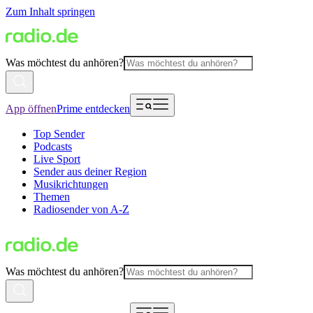
Zum Inhalt springen
Was möchtest du anhören?
App öffnen
Prime entdecken
Top Sender
Podcasts
Live Sport
Sender aus deiner Region
Musikrichtungen
Themen
Radiosender von A-Z
Was möchtest du anhören?