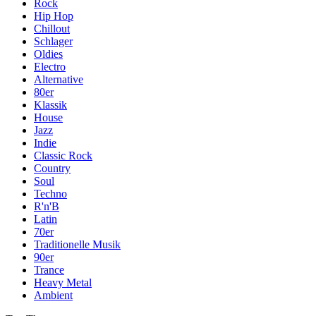
Rock
Hip Hop
Chillout
Schlager
Oldies
Electro
Alternative
80er
Klassik
House
Jazz
Indie
Classic Rock
Country
Soul
Techno
R'n'B
Latin
70er
Traditionelle Musik
90er
Trance
Heavy Metal
Ambient