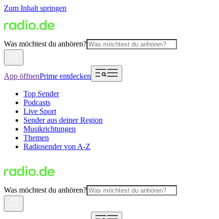
Zum Inhalt springen
Was möchtest du anhören?
App öffnen
Prime entdecken
Top Sender
Podcasts
Live Sport
Sender aus deiner Region
Musikrichtungen
Themen
Radiosender von A-Z
Was möchtest du anhören?