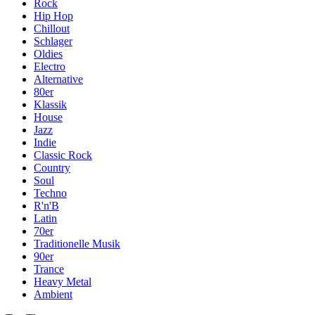
Rock
Hip Hop
Chillout
Schlager
Oldies
Electro
Alternative
80er
Klassik
House
Jazz
Indie
Classic Rock
Country
Soul
Techno
R'n'B
Latin
70er
Traditionelle Musik
90er
Trance
Heavy Metal
Ambient