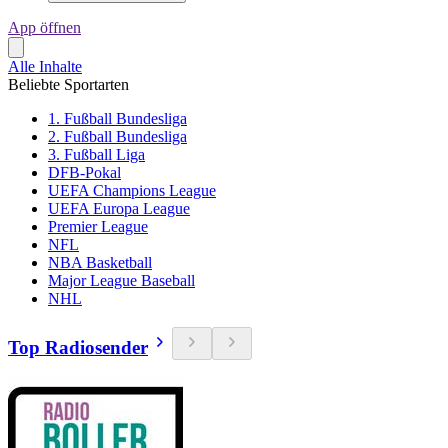
App öffnen
Alle Inhalte
Beliebte Sportarten
1. Fußball Bundesliga
2. Fußball Bundesliga
3. Fußball Liga
DFB-Pokal
UEFA Champions League
UEFA Europa League
Premier League
NFL
NBA Basketball
Major League Baseball
NHL
Top Radiosender