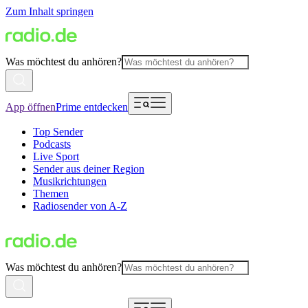
Zum Inhalt springen
Was möchtest du anhören?
App öffnen
Prime entdecken
Top Sender
Podcasts
Live Sport
Sender aus deiner Region
Musikrichtungen
Themen
Radiosender von A-Z
Was möchtest du anhören?