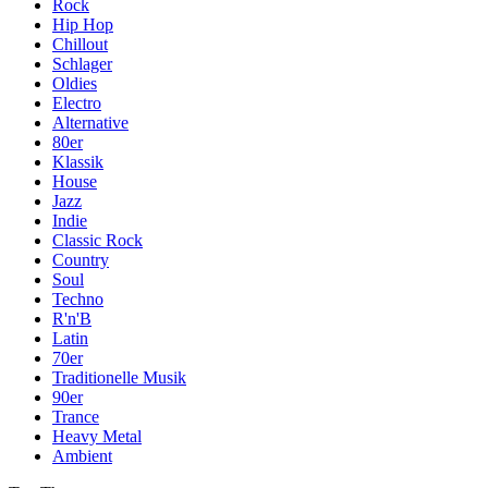
Rock
Hip Hop
Chillout
Schlager
Oldies
Electro
Alternative
80er
Klassik
House
Jazz
Indie
Classic Rock
Country
Soul
Techno
R'n'B
Latin
70er
Traditionelle Musik
90er
Trance
Heavy Metal
Ambient