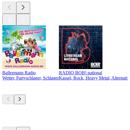
Ballermann Radio
RADIO BOB! national
Wetter, Partyschlager, Schlager
Kassel, Rock, Heavy Metal, Alternativ
Top
Podcasts
Top
Podcasts
Top
Podcasts