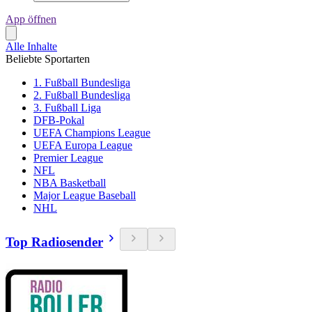
App öffnen
Alle Inhalte
Beliebte Sportarten
1. Fußball Bundesliga
2. Fußball Bundesliga
3. Fußball Liga
DFB-Pokal
UEFA Champions League
UEFA Europa League
Premier League
NFL
NBA Basketball
Major League Baseball
NHL
Top Radiosender