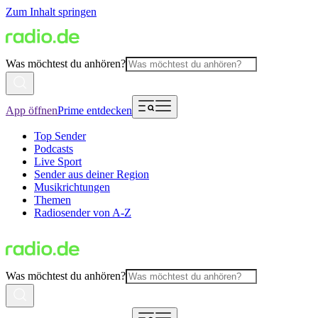
Zum Inhalt springen
Was möchtest du anhören?
App öffnen
Prime entdecken
Top Sender
Podcasts
Live Sport
Sender aus deiner Region
Musikrichtungen
Themen
Radiosender von A-Z
Was möchtest du anhören?