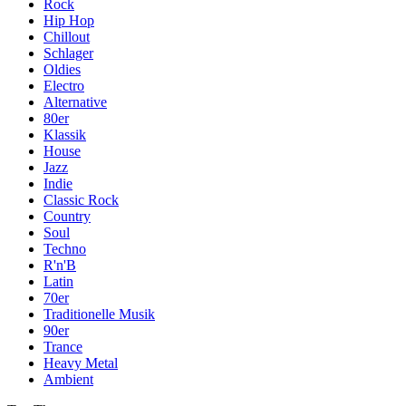
Rock
Hip Hop
Chillout
Schlager
Oldies
Electro
Alternative
80er
Klassik
House
Jazz
Indie
Classic Rock
Country
Soul
Techno
R'n'B
Latin
70er
Traditionelle Musik
90er
Trance
Heavy Metal
Ambient