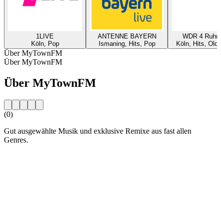
1LIVE
ANTENNE BAYERN
WDR 4 Ruhrg
Köln, Pop
Ismaning, Hits, Pop
Köln, Hits, Old
Über MyTownFM
Über MyTownFM
Über MyTownFM
(0)
Gut ausgewählte Musik und exklusive Remixe aus fast allen
Genres.
Sender-Website