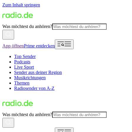
Zum Inhalt springen
Was möchtest du anhören?
App öffnen
Prime entdecken
Top Sender
Podcasts
Live Sport
Sender aus deiner Region
Musikrichtungen
Themen
Radiosender von A-Z
Was möchtest du anhören?