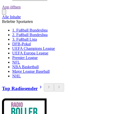
App öffnen
Alle Inhalte
Beliebte Sportarten
1. Fußball Bundesliga
2. Fußball Bundesliga
3. Fußball Liga
DFB-Pokal
UEFA Champions League
UEFA Europa League
Premier League
NFL
NBA Basketball
Major League Baseball
NHL
Top Radiosender