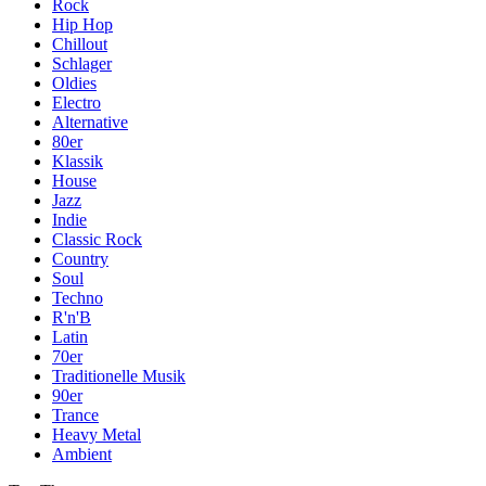
Rock
Hip Hop
Chillout
Schlager
Oldies
Electro
Alternative
80er
Klassik
House
Jazz
Indie
Classic Rock
Country
Soul
Techno
R'n'B
Latin
70er
Traditionelle Musik
90er
Trance
Heavy Metal
Ambient