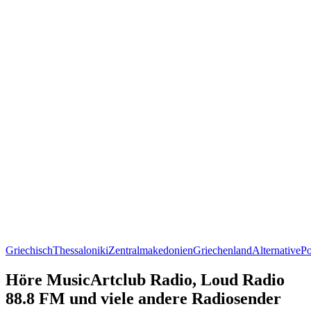
Griechisch
Thessaloniki
Zentralmakedonien
Griechenland
Alternative
P
Höre MusicArtclub Radio, Loud Radio
88.8 FM und viele andere Radiosender