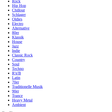
Rock
Hip Hop
Chillout
Schlager
Oldies
Electro
Alternative
80er
Klassik
House
Jazz
Indie
Classic Rock
Country
Soul
Techno
R'n'B
Latin
70er
Traditionelle Musik
90er
Trance
Heavy Metal
Ambient