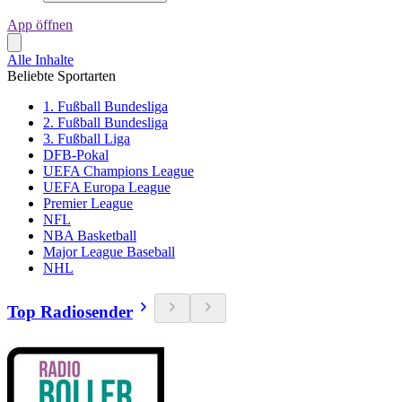
App öffnen
Alle Inhalte
Beliebte Sportarten
1. Fußball Bundesliga
2. Fußball Bundesliga
3. Fußball Liga
DFB-Pokal
UEFA Champions League
UEFA Europa League
Premier League
NFL
NBA Basketball
Major League Baseball
NHL
Top Radiosender