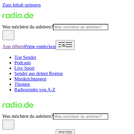
Zum Inhalt springen
Was möchtest du anhören?
App öffnen
Prime entdecken
Top Sender
Podcasts
Live Sport
Sender aus deiner Region
Musikrichtungen
Themen
Radiosender von A-Z
Was möchtest du anhören?