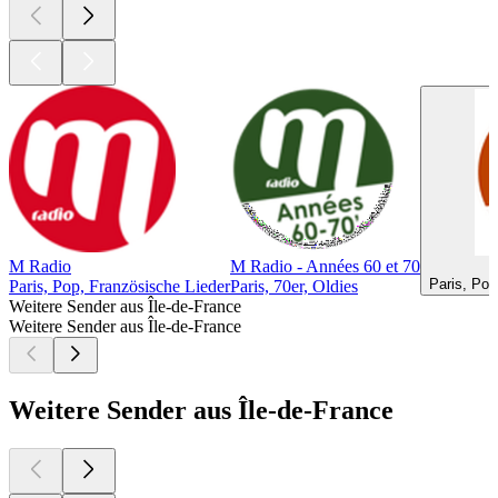
M Radio
M Radio - Années 60 et 70
M
Paris, Pop
Paris, Pop, Französische Lieder
Paris, 70er, Oldies
Weitere Sender aus Île-de-France
Weitere Sender aus Île-de-France
Weitere Sender aus Île-de-France