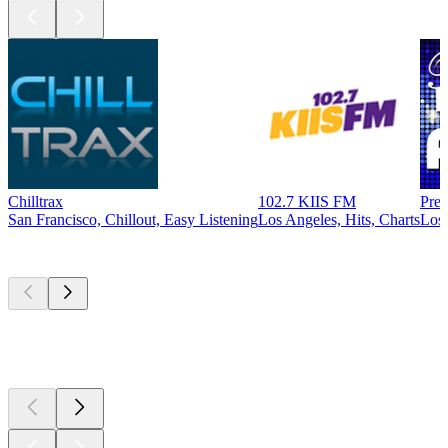
Chilltrax
102.7 KIIS FM
Prec
San Francisco, Chillout, Easy Listening
Los Angeles, Hits, Charts
Los 
Top
Podcasts
Top
Podcasts
Top
Podcasts