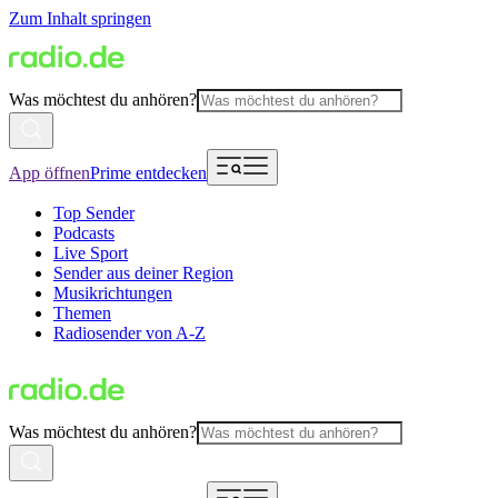
Zum Inhalt springen
Was möchtest du anhören?
App öffnen
Prime entdecken
Top Sender
Podcasts
Live Sport
Sender aus deiner Region
Musikrichtungen
Themen
Radiosender von A-Z
Was möchtest du anhören?