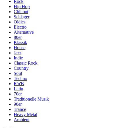
Rock
Hip Hop
Chillout
Schlager
Oldies
Electro
Alternative
80er
Klassik
House
Jazz
Indie
Classic Rock
Country
Soul
Techno
R'n'B
Latin
70er
Traditionelle Musik
90er
Trance
Heavy Metal
Ambient