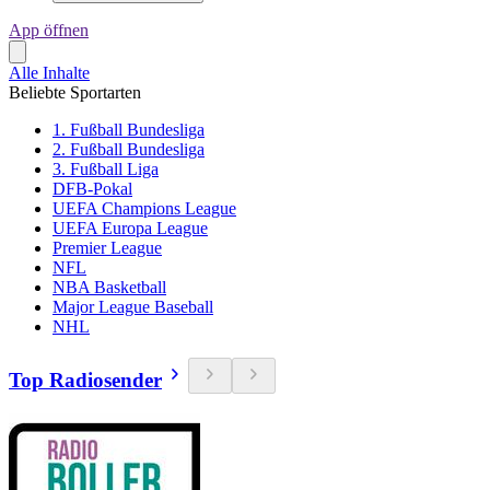
App öffnen
Alle Inhalte
Beliebte Sportarten
1. Fußball Bundesliga
2. Fußball Bundesliga
3. Fußball Liga
DFB-Pokal
UEFA Champions League
UEFA Europa League
Premier League
NFL
NBA Basketball
Major League Baseball
NHL
Top Radiosender