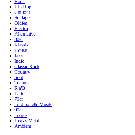
Rock
Hip Hop
Chillout
Schlager
Oldies
Electro
Alternative
80er
Klassik
House
Jazz
Indie
Classic Rock
Country
Soul
Techno
R'n'B
Latin
70er
Traditionelle Musik
90er
Trance
Heavy Metal
Ambient