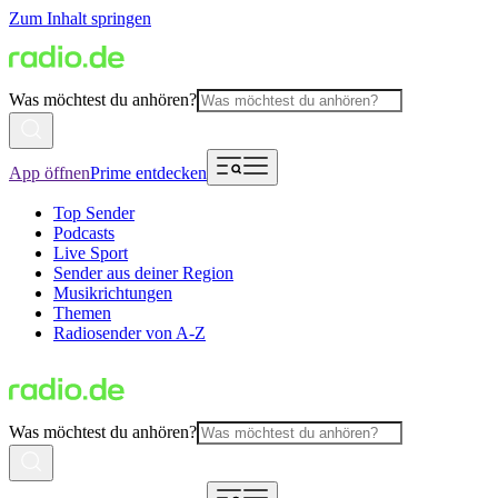
Zum Inhalt springen
Was möchtest du anhören?
App öffnen
Prime entdecken
Top Sender
Podcasts
Live Sport
Sender aus deiner Region
Musikrichtungen
Themen
Radiosender von A-Z
Was möchtest du anhören?