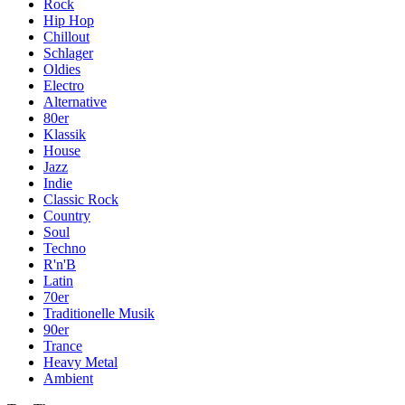
Rock
Hip Hop
Chillout
Schlager
Oldies
Electro
Alternative
80er
Klassik
House
Jazz
Indie
Classic Rock
Country
Soul
Techno
R'n'B
Latin
70er
Traditionelle Musik
90er
Trance
Heavy Metal
Ambient