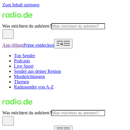
Zum Inhalt springen
Was möchtest du anhören?
App öffnen
Prime entdecken
Top Sender
Podcasts
Live Sport
Sender aus deiner Region
Musikrichtungen
Themen
Radiosender von A-Z
Was möchtest du anhören?