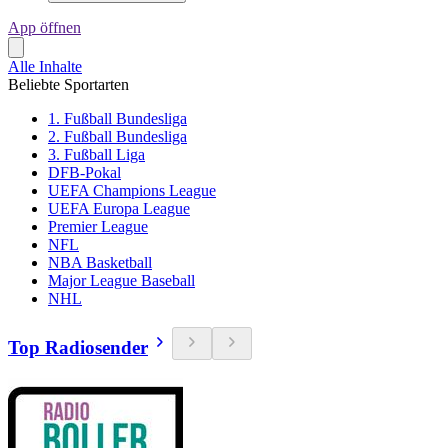
App öffnen
Alle Inhalte
Beliebte Sportarten
1. Fußball Bundesliga
2. Fußball Bundesliga
3. Fußball Liga
DFB-Pokal
UEFA Champions League
UEFA Europa League
Premier League
NFL
NBA Basketball
Major League Baseball
NHL
Top Radiosender