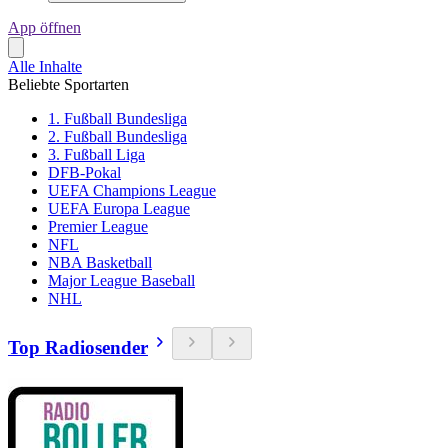
App öffnen
Alle Inhalte
Beliebte Sportarten
1. Fußball Bundesliga
2. Fußball Bundesliga
3. Fußball Liga
DFB-Pokal
UEFA Champions League
UEFA Europa League
Premier League
NFL
NBA Basketball
Major League Baseball
NHL
Top Radiosender