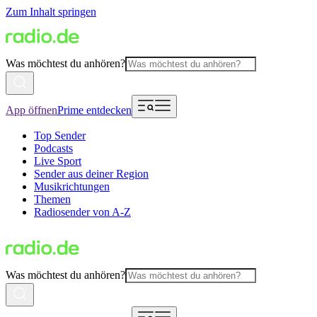
Zum Inhalt springen
Was möchtest du anhören?
App öffnen
Prime entdecken
Top Sender
Podcasts
Live Sport
Sender aus deiner Region
Musikrichtungen
Themen
Radiosender von A-Z
Was möchtest du anhören?