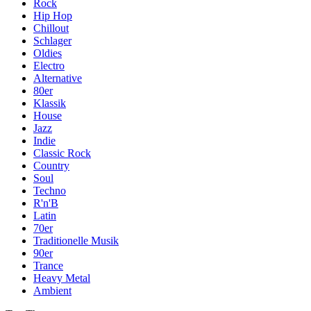
Rock
Hip Hop
Chillout
Schlager
Oldies
Electro
Alternative
80er
Klassik
House
Jazz
Indie
Classic Rock
Country
Soul
Techno
R'n'B
Latin
70er
Traditionelle Musik
90er
Trance
Heavy Metal
Ambient