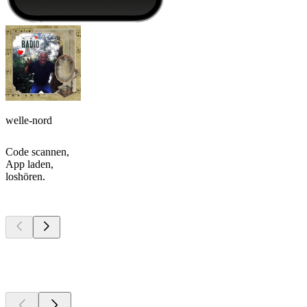
welle-nord
Code scannen,
App laden,
loshören.
Top
Podcasts
Top
Podcasts
Top
Podcasts