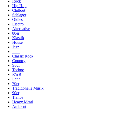
Rock
Hip Hop
Chillout
Schlager
Oldies
Electro
Alternative
80er
Klassik
House
Jazz
Indie
Classic Rock
Country
Soul
Techno
R'n'B
Latin
70er
Traditionelle Musik
90er
Trance
Heavy Metal
Ambient