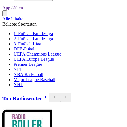
App öffnen
Alle Inhalte
Beliebte Sportarten
1. Fußball Bundesliga
2. Fußball Bundesliga
3. Fußball Liga
DFB-Pokal
UEFA Champions League
UEFA Europa League
Premier League
NFL
NBA Basketball
Major League Baseball
NHL
Top Radiosender