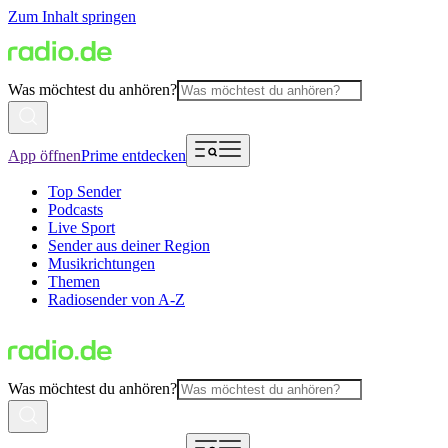
Zum Inhalt springen
Was möchtest du anhören?
App öffnen
Prime entdecken
Top Sender
Podcasts
Live Sport
Sender aus deiner Region
Musikrichtungen
Themen
Radiosender von A-Z
Was möchtest du anhören?