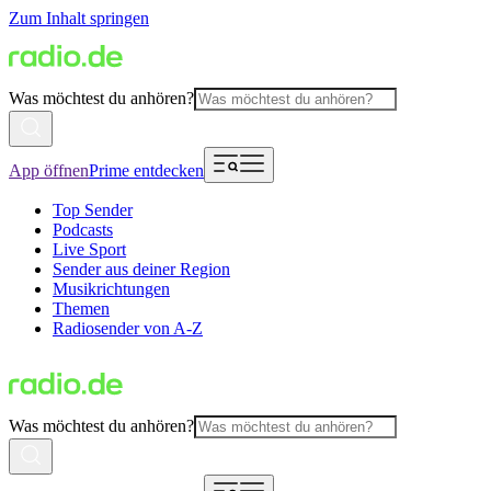
Zum Inhalt springen
Was möchtest du anhören?
App öffnen
Prime entdecken
Top Sender
Podcasts
Live Sport
Sender aus deiner Region
Musikrichtungen
Themen
Radiosender von A-Z
Was möchtest du anhören?