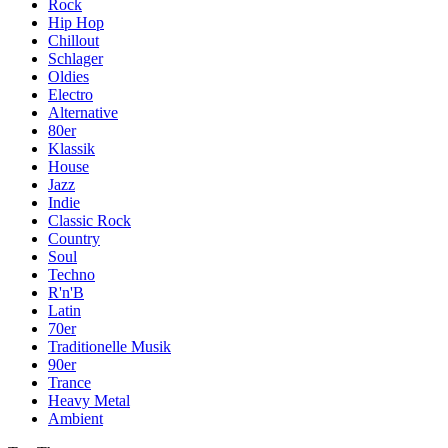
Rock
Hip Hop
Chillout
Schlager
Oldies
Electro
Alternative
80er
Klassik
House
Jazz
Indie
Classic Rock
Country
Soul
Techno
R'n'B
Latin
70er
Traditionelle Musik
90er
Trance
Heavy Metal
Ambient