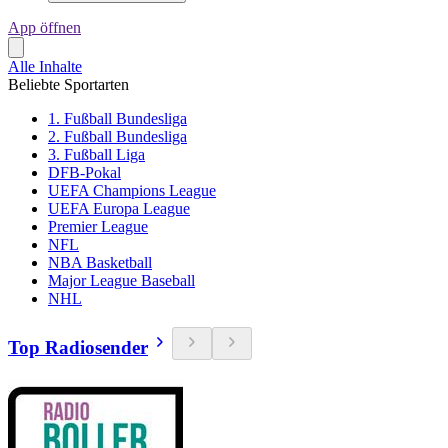
App öffnen
Alle Inhalte
Beliebte Sportarten
1. Fußball Bundesliga
2. Fußball Bundesliga
3. Fußball Liga
DFB-Pokal
UEFA Champions League
UEFA Europa League
Premier League
NFL
NBA Basketball
Major League Baseball
NHL
Top Radiosender