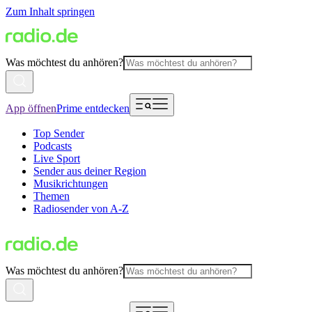
Zum Inhalt springen
Was möchtest du anhören?
App öffnen
Prime entdecken
Top Sender
Podcasts
Live Sport
Sender aus deiner Region
Musikrichtungen
Themen
Radiosender von A-Z
Was möchtest du anhören?