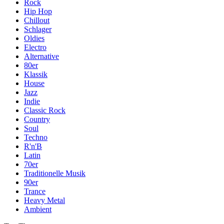
Rock
Hip Hop
Chillout
Schlager
Oldies
Electro
Alternative
80er
Klassik
House
Jazz
Indie
Classic Rock
Country
Soul
Techno
R'n'B
Latin
70er
Traditionelle Musik
90er
Trance
Heavy Metal
Ambient