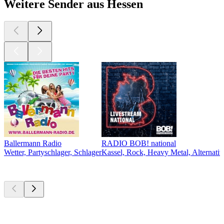
Weitere Sender aus Hessen
Ballermann Radio
RADIO BOB! national
Wetter, Partyschlager, Schlager
Kassel, Rock, Heavy Metal, Alternativ
Top
Podcasts
Top
Podcasts
Top
Podcasts