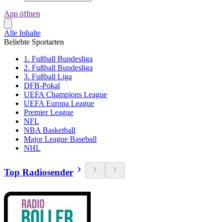
App öffnen
Alle Inhalte
Beliebte Sportarten
1. Fußball Bundesliga
2. Fußball Bundesliga
3. Fußball Liga
DFB-Pokal
UEFA Champions League
UEFA Europa League
Premier League
NFL
NBA Basketball
Major League Baseball
NHL
Top Radiosender