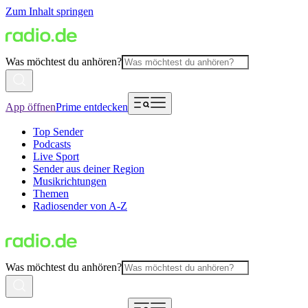
Zum Inhalt springen
Was möchtest du anhören?
App öffnen
Prime entdecken
Top Sender
Podcasts
Live Sport
Sender aus deiner Region
Musikrichtungen
Themen
Radiosender von A-Z
Was möchtest du anhören?