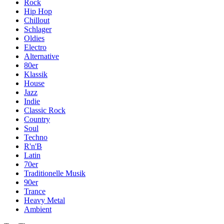
Rock
Hip Hop
Chillout
Schlager
Oldies
Electro
Alternative
80er
Klassik
House
Jazz
Indie
Classic Rock
Country
Soul
Techno
R'n'B
Latin
70er
Traditionelle Musik
90er
Trance
Heavy Metal
Ambient