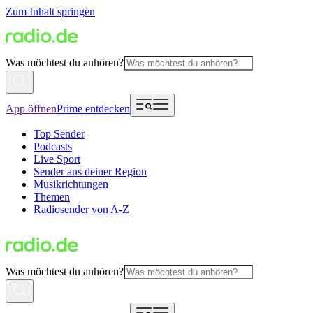
Zum Inhalt springen
Was möchtest du anhören?
App öffnen
Prime entdecken
Top Sender
Podcasts
Live Sport
Sender aus deiner Region
Musikrichtungen
Themen
Radiosender von A-Z
Was möchtest du anhören?