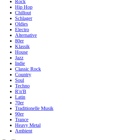
Rock
Hip Hop
Chillout
Schlager
Oldies
Electro
Alternative
80er
Klassik
House
Jazz
Indie
Classic Rock
Country
Soul
Techno
R'n'B
Latin
70er
Traditionelle Musik
90er
Trance
Heavy Metal
Ambient