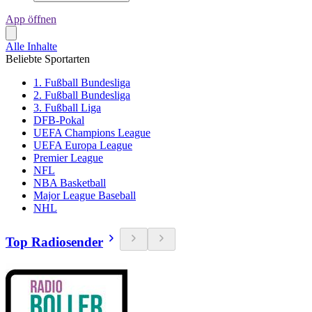
App öffnen
Alle Inhalte
Beliebte Sportarten
1. Fußball Bundesliga
2. Fußball Bundesliga
3. Fußball Liga
DFB-Pokal
UEFA Champions League
UEFA Europa League
Premier League
NFL
NBA Basketball
Major League Baseball
NHL
Top Radiosender