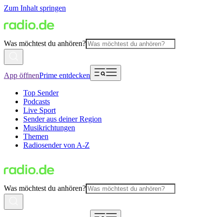
Zum Inhalt springen
Was möchtest du anhören?
App öffnen
Prime entdecken
Top Sender
Podcasts
Live Sport
Sender aus deiner Region
Musikrichtungen
Themen
Radiosender von A-Z
Was möchtest du anhören?