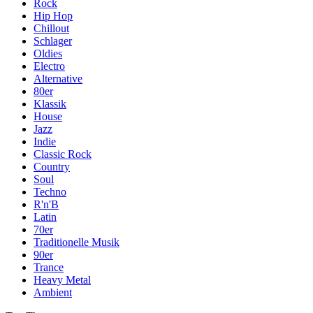
Rock
Hip Hop
Chillout
Schlager
Oldies
Electro
Alternative
80er
Klassik
House
Jazz
Indie
Classic Rock
Country
Soul
Techno
R'n'B
Latin
70er
Traditionelle Musik
90er
Trance
Heavy Metal
Ambient