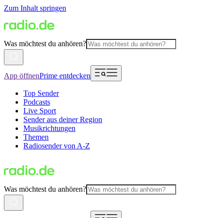
Zum Inhalt springen
Was möchtest du anhören?
App öffnen
Prime entdecken
Top Sender
Podcasts
Live Sport
Sender aus deiner Region
Musikrichtungen
Themen
Radiosender von A-Z
Was möchtest du anhören?