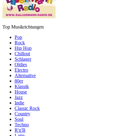
Top Musikrichtungen
Pop
Rock
Hip Hop
Chillout
Schlager
Oldies
Electro
Alternative
80er
Klassik
House
Jazz
Indie
Classic Rock
Country
Soul
Techno
R'n'B
Latin