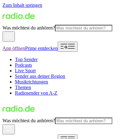
Zum Inhalt springen
Was möchtest du anhören?
App öffnen
Prime entdecken
Top Sender
Podcasts
Live Sport
Sender aus deiner Region
Musikrichtungen
Themen
Radiosender von A-Z
Was möchtest du anhören?