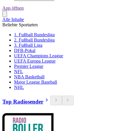
App öffnen
Alle Inhalte
Beliebte Sportarten
1. Fußball Bundesliga
2. Fußball Bundesliga
3. Fußball Liga
DFB-Pokal
UEFA Champions League
UEFA Europa League
Premier League
NFL
NBA Basketball
Major League Baseball
NHL
Top Radiosender