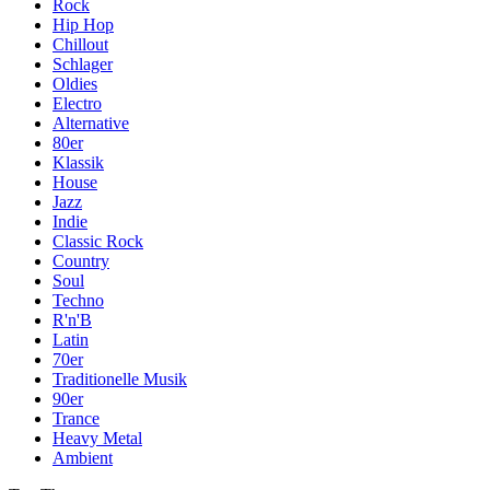
Rock
Hip Hop
Chillout
Schlager
Oldies
Electro
Alternative
80er
Klassik
House
Jazz
Indie
Classic Rock
Country
Soul
Techno
R'n'B
Latin
70er
Traditionelle Musik
90er
Trance
Heavy Metal
Ambient