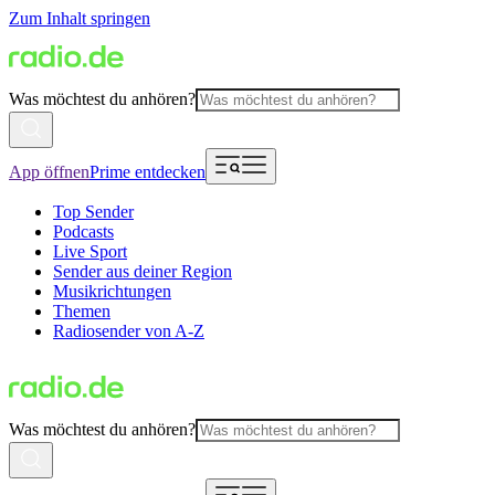
Zum Inhalt springen
Was möchtest du anhören?
App öffnen
Prime entdecken
Top Sender
Podcasts
Live Sport
Sender aus deiner Region
Musikrichtungen
Themen
Radiosender von A-Z
Was möchtest du anhören?