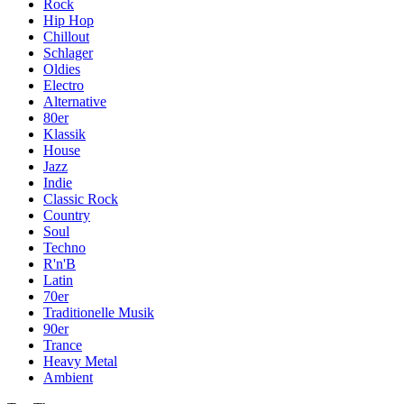
Rock
Hip Hop
Chillout
Schlager
Oldies
Electro
Alternative
80er
Klassik
House
Jazz
Indie
Classic Rock
Country
Soul
Techno
R'n'B
Latin
70er
Traditionelle Musik
90er
Trance
Heavy Metal
Ambient