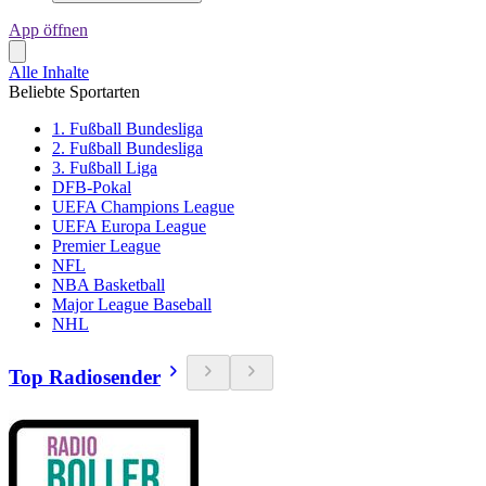
App öffnen
Alle Inhalte
Beliebte Sportarten
1. Fußball Bundesliga
2. Fußball Bundesliga
3. Fußball Liga
DFB-Pokal
UEFA Champions League
UEFA Europa League
Premier League
NFL
NBA Basketball
Major League Baseball
NHL
Top Radiosender