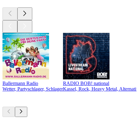
Ballermann Radio
RADIO BOB! national
Wetter, Partyschlager, Schlager
Kassel, Rock, Heavy Metal, Alternativ
Top
Podcasts
Top
Podcasts
Top
Podcasts