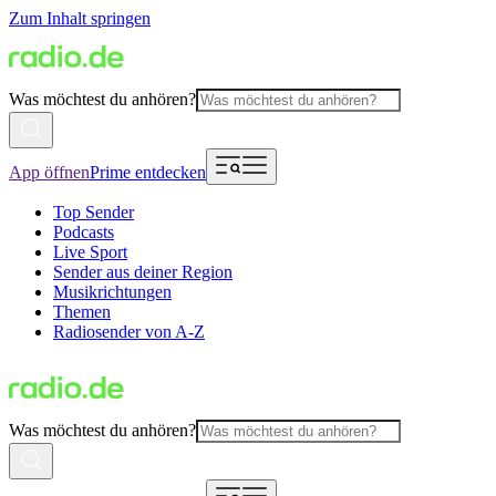
Zum Inhalt springen
Was möchtest du anhören?
App öffnen
Prime entdecken
Top Sender
Podcasts
Live Sport
Sender aus deiner Region
Musikrichtungen
Themen
Radiosender von A-Z
Was möchtest du anhören?