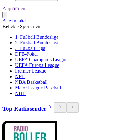
App öffnen
Alle Inhalte
Beliebte Sportarten
1. Fußball Bundesliga
2. Fußball Bundesliga
3. Fußball Liga
DFB-Pokal
UEFA Champions League
UEFA Europa League
Premier League
NFL
NBA Basketball
Major League Baseball
NHL
Top Radiosender