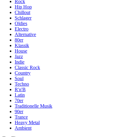
Rock
Hip Hop
Chillout
Schlager
Oldies
Electro
Alternative
80er
Klassik
House
Jazz
Indie
Classic Rock
Country
Soul
Techno
R'n'B
Latin
70er
Traditionelle Musik
90er
Trance
Heavy Metal
Ambient