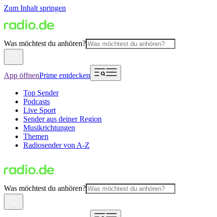
Zum Inhalt springen
Was möchtest du anhören?
App öffnen
Prime entdecken
Top Sender
Podcasts
Live Sport
Sender aus deiner Region
Musikrichtungen
Themen
Radiosender von A-Z
Was möchtest du anhören?