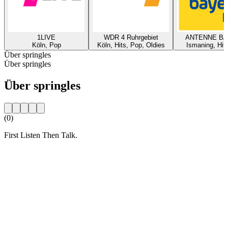
1LIVE
WDR 4 Ruhrgebiet
ANTENNE B
Köln, Pop
Köln, Hits, Pop, Oldies
Ismaning, Hit
Über springles
Über springles
Über springles
(0)
First Listen Then Talk.
Sender-Website