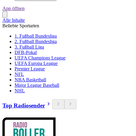
App öffnen
Alle Inhalte
Beliebte Sportarten
1. Fußball Bundesliga
2. Fußball Bundesliga
3. Fußball Liga
DFB-Pokal
UEFA Champions League
UEFA Europa League
Premier League
NFL
NBA Basketball
Major League Baseball
NHL
Top Radiosender