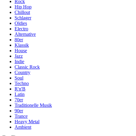
Rock
Hip Hop
Chillout
Schlager
Oldies
Electro
Alternative
80er
Klassik
House
Jazz
Indie
Classic Rock
Country
Soul
Techno
R'n'B
Latin
70er
Traditionelle Musik
90er
Trance
Heavy Metal
Ambient