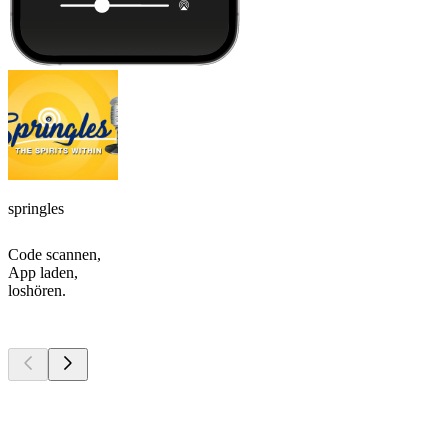
springles
Code scannen,
App laden,
loshören.
Top
Podcasts
Top
Podcasts
Top
Podcasts