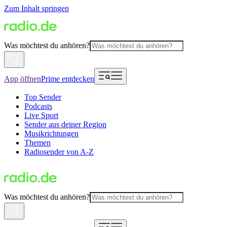
Zum Inhalt springen
Was möchtest du anhören?
App öffnen
Prime entdecken
Top Sender
Podcasts
Live Sport
Sender aus deiner Region
Musikrichtungen
Themen
Radiosender von A-Z
Was möchtest du anhören?