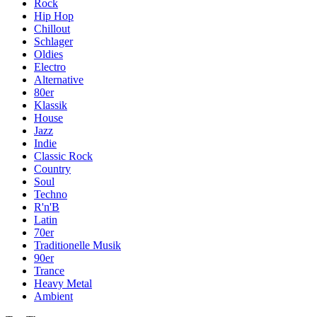
Rock
Hip Hop
Chillout
Schlager
Oldies
Electro
Alternative
80er
Klassik
House
Jazz
Indie
Classic Rock
Country
Soul
Techno
R'n'B
Latin
70er
Traditionelle Musik
90er
Trance
Heavy Metal
Ambient