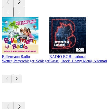
Ballermann Radio
RADIO BOB! national
Wetter, Partyschlager, Schlager
Kassel, Rock, Heavy Metal, Alternativ
Top
Podcasts
Top
Podcasts
Top
Podcasts