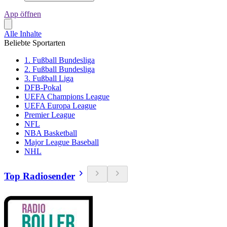
App öffnen
Alle Inhalte
Beliebte Sportarten
1. Fußball Bundesliga
2. Fußball Bundesliga
3. Fußball Liga
DFB-Pokal
UEFA Champions League
UEFA Europa League
Premier League
NFL
NBA Basketball
Major League Baseball
NHL
Top Radiosender