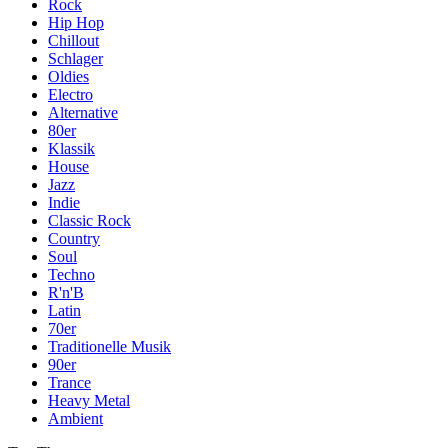
Rock
Hip Hop
Chillout
Schlager
Oldies
Electro
Alternative
80er
Klassik
House
Jazz
Indie
Classic Rock
Country
Soul
Techno
R'n'B
Latin
70er
Traditionelle Musik
90er
Trance
Heavy Metal
Ambient