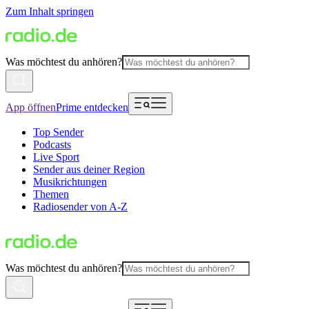
Zum Inhalt springen
Was möchtest du anhören?
App öffnen
Prime entdecken
Top Sender
Podcasts
Live Sport
Sender aus deiner Region
Musikrichtungen
Themen
Radiosender von A-Z
Was möchtest du anhören?