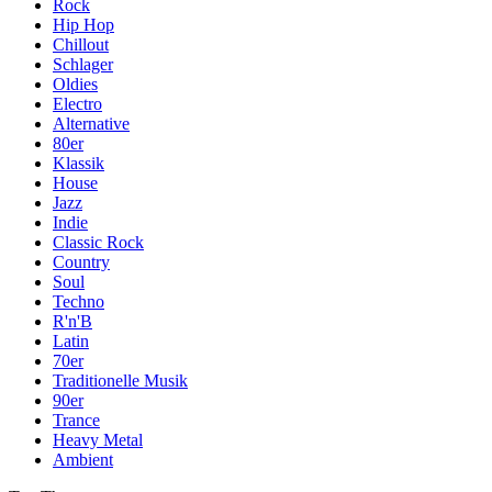
Rock
Hip Hop
Chillout
Schlager
Oldies
Electro
Alternative
80er
Klassik
House
Jazz
Indie
Classic Rock
Country
Soul
Techno
R'n'B
Latin
70er
Traditionelle Musik
90er
Trance
Heavy Metal
Ambient