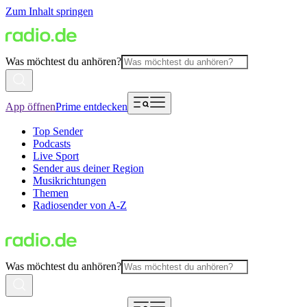
Zum Inhalt springen
Was möchtest du anhören?
App öffnen
Prime entdecken
Top Sender
Podcasts
Live Sport
Sender aus deiner Region
Musikrichtungen
Themen
Radiosender von A-Z
Was möchtest du anhören?