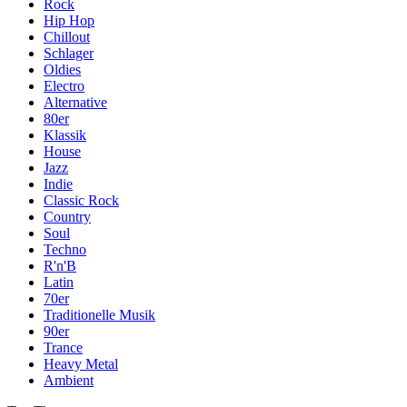
Rock
Hip Hop
Chillout
Schlager
Oldies
Electro
Alternative
80er
Klassik
House
Jazz
Indie
Classic Rock
Country
Soul
Techno
R'n'B
Latin
70er
Traditionelle Musik
90er
Trance
Heavy Metal
Ambient