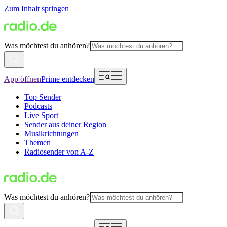
Zum Inhalt springen
Was möchtest du anhören?
App öffnen
Prime entdecken
Top Sender
Podcasts
Live Sport
Sender aus deiner Region
Musikrichtungen
Themen
Radiosender von A-Z
Was möchtest du anhören?