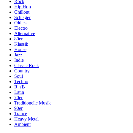
Rock
Hip Hop
Chillout
Schlager
Oldies
Electro
Alternative
80er
Klassik
House
Jazz
Indie
Classic Rock
Country
Soul
Techno
R'n'B
Latin
70er
Traditionelle Musik
90er
Trance
Heavy Metal
Ambient