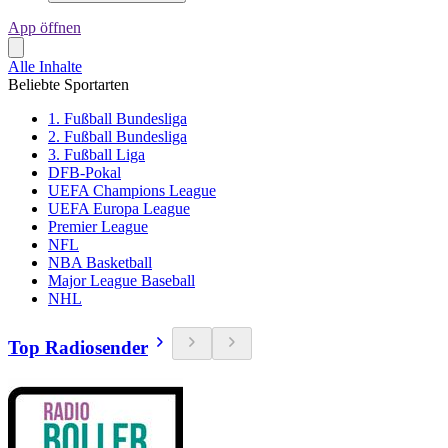
App öffnen
Alle Inhalte
Beliebte Sportarten
1. Fußball Bundesliga
2. Fußball Bundesliga
3. Fußball Liga
DFB-Pokal
UEFA Champions League
UEFA Europa League
Premier League
NFL
NBA Basketball
Major League Baseball
NHL
Top Radiosender