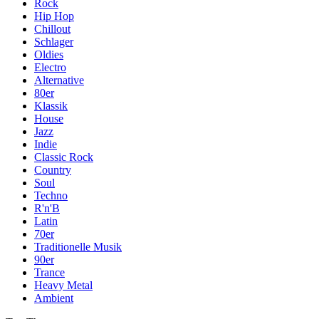
Rock
Hip Hop
Chillout
Schlager
Oldies
Electro
Alternative
80er
Klassik
House
Jazz
Indie
Classic Rock
Country
Soul
Techno
R'n'B
Latin
70er
Traditionelle Musik
90er
Trance
Heavy Metal
Ambient