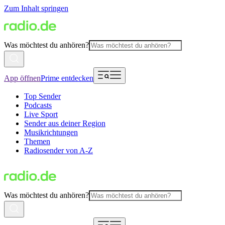
Zum Inhalt springen
Was möchtest du anhören?
App öffnen
Prime entdecken
Top Sender
Podcasts
Live Sport
Sender aus deiner Region
Musikrichtungen
Themen
Radiosender von A-Z
Was möchtest du anhören?