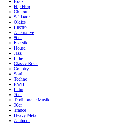
Rock
Hip Hop
Chillout
Schlager
Oldies
Electro
Alternative
80er
Klassik
House
Jazz
Indie
Classic Rock
Country
Soul
Techno
R'n'B
Latin
70er
Traditionelle Musik
90er
Trance
Heavy Metal
Ambient