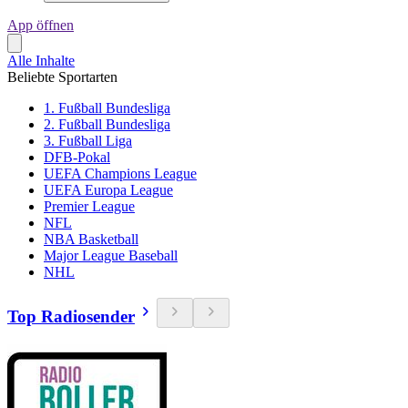
App öffnen
Alle Inhalte
Beliebte Sportarten
1. Fußball Bundesliga
2. Fußball Bundesliga
3. Fußball Liga
DFB-Pokal
UEFA Champions League
UEFA Europa League
Premier League
NFL
NBA Basketball
Major League Baseball
NHL
Top Radiosender