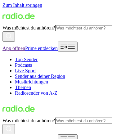
Zum Inhalt springen
Was möchtest du anhören?
App öffnen
Prime entdecken
Top Sender
Podcasts
Live Sport
Sender aus deiner Region
Musikrichtungen
Themen
Radiosender von A-Z
Was möchtest du anhören?