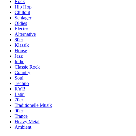
Rock
Hip Hop
Chillout
Schlager
Oldies
Electro
Alternative
80er
Klassik
House
Jazz
Indie
Classic Rock
Country
Soul
Techno
R'n'B
Latin
70er
Traditionelle Musik
90er
Trance
Heavy Metal
Ambient