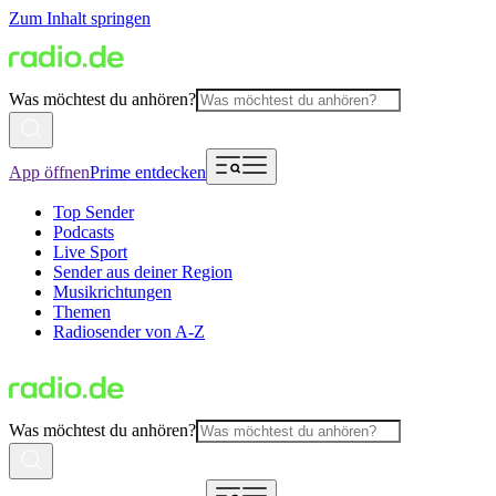
Zum Inhalt springen
Was möchtest du anhören?
App öffnen
Prime entdecken
Top Sender
Podcasts
Live Sport
Sender aus deiner Region
Musikrichtungen
Themen
Radiosender von A-Z
Was möchtest du anhören?