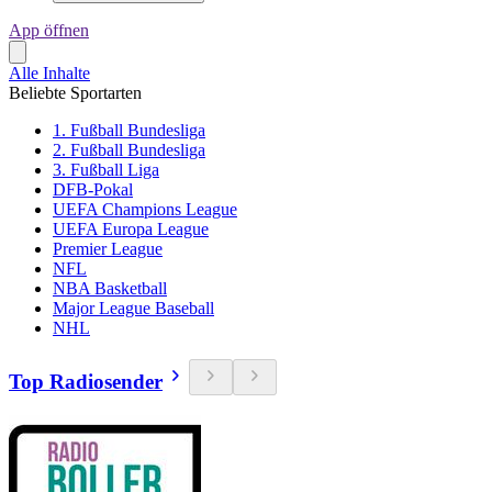
App öffnen
Alle Inhalte
Beliebte Sportarten
1. Fußball Bundesliga
2. Fußball Bundesliga
3. Fußball Liga
DFB-Pokal
UEFA Champions League
UEFA Europa League
Premier League
NFL
NBA Basketball
Major League Baseball
NHL
Top Radiosender