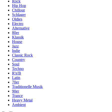
Rock
Hip Hop
Chillout
Schlager
Oldies
Electro
Alternative
80er
Klassik
House
Jazz
Indie
Classic Rock
Country
Soul
Techno
R'n'B
Latin
70er
Traditionelle Musik
90er
Trance
Heavy Metal
Ambient