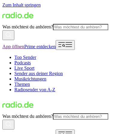
Zum Inhalt springen
Was möchtest du anhören?
App öffnen
Prime entdecken
Top Sender
Podcasts
Live Sport
Sender aus deiner Region
Musikrichtungen
Themen
Radiosender von A-Z
Was möchtest du anhören?