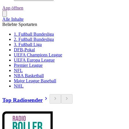
App öffnen
Alle Inhalte
Beliebte Sportarten
1. Fußball Bundesliga
2. Fußball Bundesliga
3. Fußball Liga
DFB-Pokal
UEFA Champions League
UEFA Europa League
Premier League
NFL
NBA Basketball
Major League Baseball
NHL
Top Radiosender