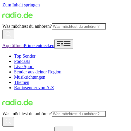
Zum Inhalt springen
Was möchtest du anhören?
App öffnen
Prime entdecken
Top Sender
Podcasts
Live Sport
Sender aus deiner Region
Musikrichtungen
Themen
Radiosender von A-Z
Was möchtest du anhören?