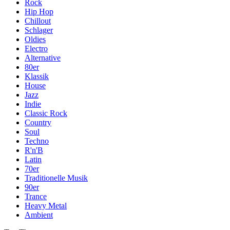
Rock
Hip Hop
Chillout
Schlager
Oldies
Electro
Alternative
80er
Klassik
House
Jazz
Indie
Classic Rock
Country
Soul
Techno
R'n'B
Latin
70er
Traditionelle Musik
90er
Trance
Heavy Metal
Ambient