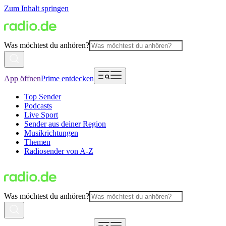
Zum Inhalt springen
Was möchtest du anhören?
App öffnen
Prime entdecken
Top Sender
Podcasts
Live Sport
Sender aus deiner Region
Musikrichtungen
Themen
Radiosender von A-Z
Was möchtest du anhören?