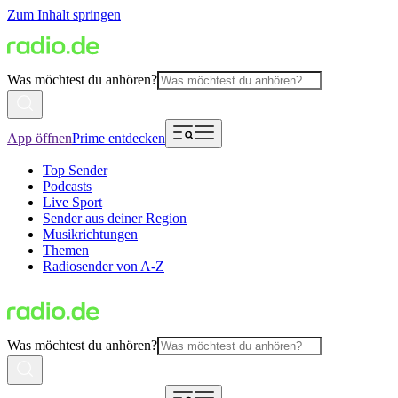
Zum Inhalt springen
Was möchtest du anhören?
App öffnen
Prime entdecken
Top Sender
Podcasts
Live Sport
Sender aus deiner Region
Musikrichtungen
Themen
Radiosender von A-Z
Was möchtest du anhören?