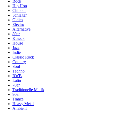
Rock
Hip Hop
Chillout
Schlager
Oldies
Electro
Alternative
80er
Klassik
House
Jazz
Indie
Classic Rock
Country
Soul
Techno
R'n'B
Latin
70er
Traditionelle Musik
90er
Trance
Heavy Metal
Ambient