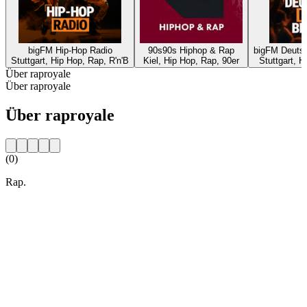
bigFM Hip-Hop Radio
90s90s Hiphop & Rap
bigFM Deutsc
Stuttgart, Hip Hop, Rap, R'n'B
Kiel, Hip Hop, Rap, 90er
Stuttgart, H
Über raproyale
Über raproyale
Über raproyale
(0)
Rap.
Sender-Website