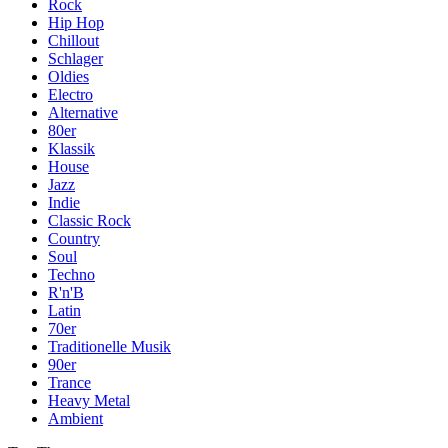
Rock
Hip Hop
Chillout
Schlager
Oldies
Electro
Alternative
80er
Klassik
House
Jazz
Indie
Classic Rock
Country
Soul
Techno
R'n'B
Latin
70er
Traditionelle Musik
90er
Trance
Heavy Metal
Ambient