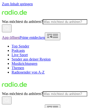
Zum Inhalt springen
Was möchtest du anhören?
App öffnen
Prime entdecken
Top Sender
Podcasts
Live Sport
Sender aus deiner Region
Musikrichtungen
Themen
Radiosender von A-Z
Was möchtest du anhören?