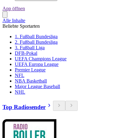
App öffnen
Alle Inhalte
Beliebte Sportarten
1. Fußball Bundesliga
2. Fußball Bundesliga
3. Fußball Liga
DFB-Pokal
UEFA Champions League
UEFA Europa League
Premier League
NFL
NBA Basketball
Major League Baseball
NHL
Top Radiosender