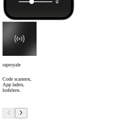
raproyale
Code scannen,
App laden,
loshören.
Top
Podcasts
Top
Podcasts
Top
Podcasts