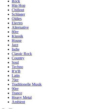
Rock
Hip Hop
Chillout
Schlager
Oldies
Electro
Alternative
80er
Klassik
House
Jazz
Indie
Classic Rock
Country
Soul
Techno
R'n'B
Latin
70er
Traditionelle Musik
90er
Trance
Heavy Metal
Ambient