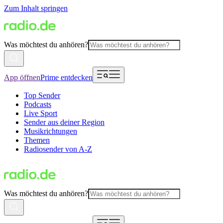
Zum Inhalt springen
Was möchtest du anhören?
App öffnen
Prime entdecken
Top Sender
Podcasts
Live Sport
Sender aus deiner Region
Musikrichtungen
Themen
Radiosender von A-Z
Was möchtest du anhören?