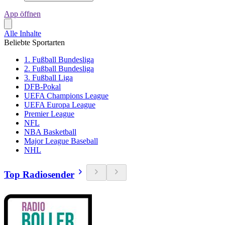
App öffnen
Alle Inhalte
Beliebte Sportarten
1. Fußball Bundesliga
2. Fußball Bundesliga
3. Fußball Liga
DFB-Pokal
UEFA Champions League
UEFA Europa League
Premier League
NFL
NBA Basketball
Major League Baseball
NHL
Top Radiosender