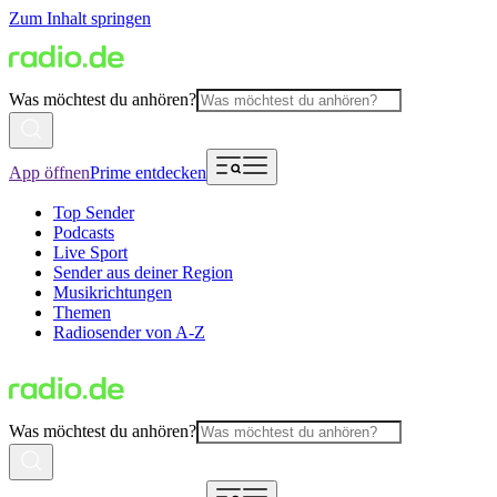
Zum Inhalt springen
Was möchtest du anhören?
App öffnen
Prime entdecken
Top Sender
Podcasts
Live Sport
Sender aus deiner Region
Musikrichtungen
Themen
Radiosender von A-Z
Was möchtest du anhören?