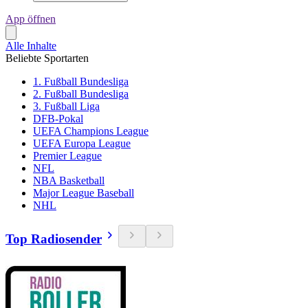
App öffnen
Alle Inhalte
Beliebte Sportarten
1. Fußball Bundesliga
2. Fußball Bundesliga
3. Fußball Liga
DFB-Pokal
UEFA Champions League
UEFA Europa League
Premier League
NFL
NBA Basketball
Major League Baseball
NHL
Top Radiosender