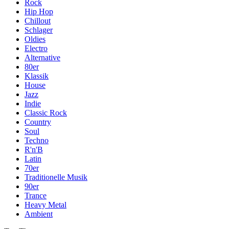
Rock
Hip Hop
Chillout
Schlager
Oldies
Electro
Alternative
80er
Klassik
House
Jazz
Indie
Classic Rock
Country
Soul
Techno
R'n'B
Latin
70er
Traditionelle Musik
90er
Trance
Heavy Metal
Ambient