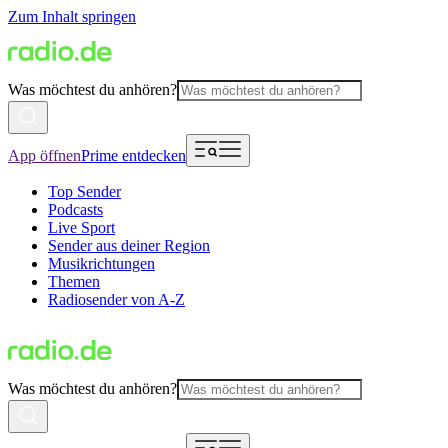
Zum Inhalt springen
Was möchtest du anhören?
App öffnen
Prime entdecken
Top Sender
Podcasts
Live Sport
Sender aus deiner Region
Musikrichtungen
Themen
Radiosender von A-Z
Was möchtest du anhören?