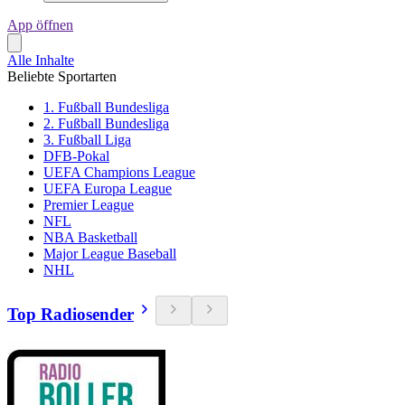
App öffnen
Alle Inhalte
Beliebte Sportarten
1. Fußball Bundesliga
2. Fußball Bundesliga
3. Fußball Liga
DFB-Pokal
UEFA Champions League
UEFA Europa League
Premier League
NFL
NBA Basketball
Major League Baseball
NHL
Top Radiosender