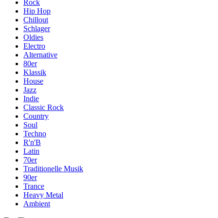
Rock
Hip Hop
Chillout
Schlager
Oldies
Electro
Alternative
80er
Klassik
House
Jazz
Indie
Classic Rock
Country
Soul
Techno
R'n'B
Latin
70er
Traditionelle Musik
90er
Trance
Heavy Metal
Ambient