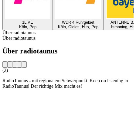
1LIVE
WDR 4 Ruhrgebiet
ANTENNE B
Köln, Pop
Köln, Oldies, Hits, Pop
Ismaning, Hit
Über radiotaunus
Über radiotaunus
Über radiotaunus
(2)
RadioTaunus - mit regionalem Schwerpunkt. Keep on listening to
RadioTaunus! Der richtige Mix macht es!
Sender-Website