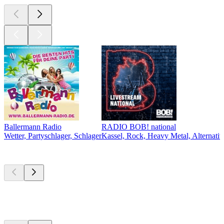
Ballermann Radio
RADIO BOB! national
Wetter, Partyschlager, Schlager
Kassel, Rock, Heavy Metal, Alternativ
Top
Podcasts
Top
Podcasts
Top
Podcasts