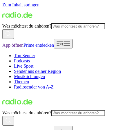
Zum Inhalt springen
Was möchtest du anhören?
App öffnen
Prime entdecken
Top Sender
Podcasts
Live Sport
Sender aus deiner Region
Musikrichtungen
Themen
Radiosender von A-Z
Was möchtest du anhören?