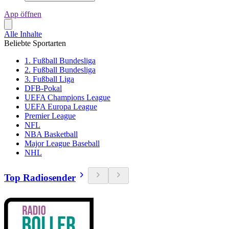
App öffnen
Alle Inhalte
Beliebte Sportarten
1. Fußball Bundesliga
2. Fußball Bundesliga
3. Fußball Liga
DFB-Pokal
UEFA Champions League
UEFA Europa League
Premier League
NFL
NBA Basketball
Major League Baseball
NHL
Top Radiosender