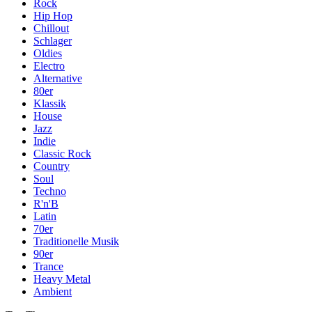
Rock
Hip Hop
Chillout
Schlager
Oldies
Electro
Alternative
80er
Klassik
House
Jazz
Indie
Classic Rock
Country
Soul
Techno
R'n'B
Latin
70er
Traditionelle Musik
90er
Trance
Heavy Metal
Ambient