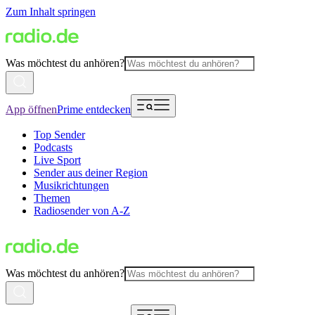
Zum Inhalt springen
Was möchtest du anhören?
App öffnen
Prime entdecken
Top Sender
Podcasts
Live Sport
Sender aus deiner Region
Musikrichtungen
Themen
Radiosender von A-Z
Was möchtest du anhören?