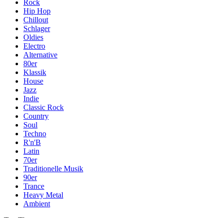
Rock
Hip Hop
Chillout
Schlager
Oldies
Electro
Alternative
80er
Klassik
House
Jazz
Indie
Classic Rock
Country
Soul
Techno
R'n'B
Latin
70er
Traditionelle Musik
90er
Trance
Heavy Metal
Ambient