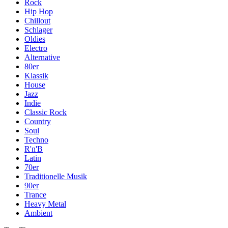
Rock
Hip Hop
Chillout
Schlager
Oldies
Electro
Alternative
80er
Klassik
House
Jazz
Indie
Classic Rock
Country
Soul
Techno
R'n'B
Latin
70er
Traditionelle Musik
90er
Trance
Heavy Metal
Ambient