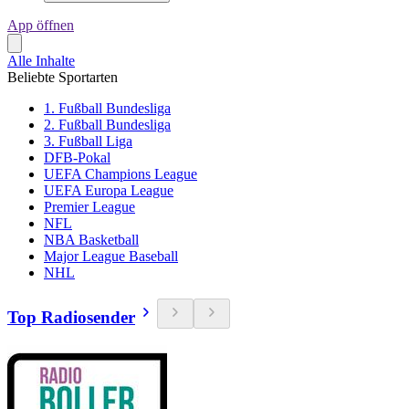
App öffnen
Alle Inhalte
Beliebte Sportarten
1. Fußball Bundesliga
2. Fußball Bundesliga
3. Fußball Liga
DFB-Pokal
UEFA Champions League
UEFA Europa League
Premier League
NFL
NBA Basketball
Major League Baseball
NHL
Top Radiosender