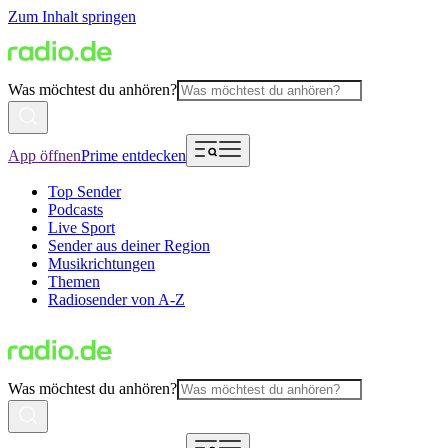
Zum Inhalt springen
Was möchtest du anhören?
App öffnen
Prime entdecken
Top Sender
Podcasts
Live Sport
Sender aus deiner Region
Musikrichtungen
Themen
Radiosender von A-Z
Was möchtest du anhören?