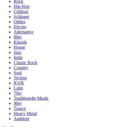
Rock
Hip Hop
Chillout
Schlager
Oldies
Electro
Alternative
80er
Klassik
House
Jazz
Indie
Classic Rock
Country
Soul
Techno
R'n'B
Latin
70er
Traditionelle Musik
90er
Trance
Heavy Metal
Ambient