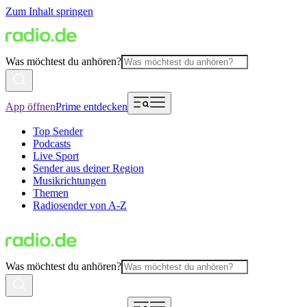
Zum Inhalt springen
Was möchtest du anhören?
App öffnen
Prime entdecken
Top Sender
Podcasts
Live Sport
Sender aus deiner Region
Musikrichtungen
Themen
Radiosender von A-Z
Was möchtest du anhören?