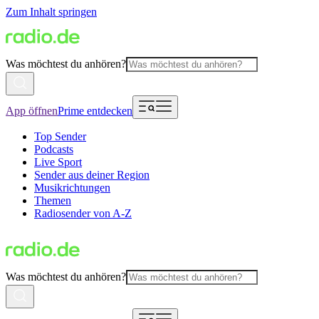
Zum Inhalt springen
Was möchtest du anhören?
App öffnen
Prime entdecken
Top Sender
Podcasts
Live Sport
Sender aus deiner Region
Musikrichtungen
Themen
Radiosender von A-Z
Was möchtest du anhören?