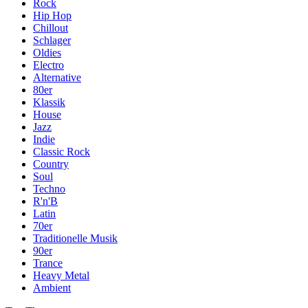
Rock
Hip Hop
Chillout
Schlager
Oldies
Electro
Alternative
80er
Klassik
House
Jazz
Indie
Classic Rock
Country
Soul
Techno
R'n'B
Latin
70er
Traditionelle Musik
90er
Trance
Heavy Metal
Ambient